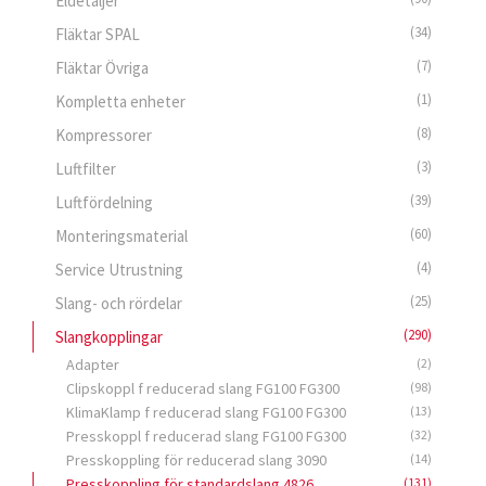
Eldetaljer
(34)
Fläktar SPAL
(7)
Fläktar Övriga
(1)
Kompletta enheter
(8)
Kompressorer
(3)
Luftfilter
(39)
Luftfördelning
(60)
Monteringsmaterial
(4)
Service Utrustning
(25)
Slang- och rördelar
(290)
Slangkopplingar
Adapter
(2)
Clipskoppl f reducerad slang FG100 FG300
(98)
KlimaKlamp f reducerad slang FG100 FG300
(13)
Presskoppl f reducerad slang FG100 FG300
(32)
Presskoppling för reducerad slang 3090
(14)
Presskoppling för standardslang 4826
(131)