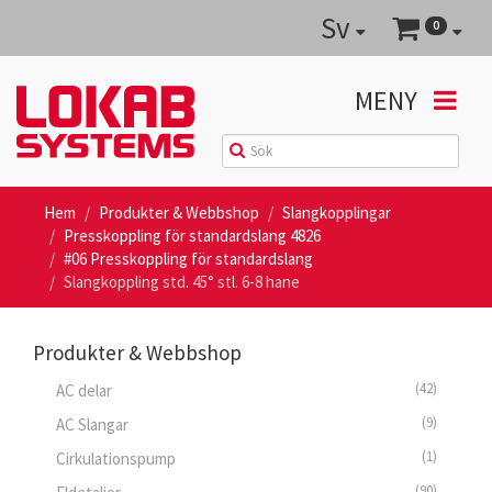
Sv
0
MENY
Hem
Produkter & Webbshop
Slangkopplingar
Presskoppling för standardslang 4826
#06 Presskoppling för standardslang
Slangkoppling std. 45° stl. 6-8 hane
Produkter & Webbshop
(42)
AC delar
(9)
AC Slangar
(1)
Cirkulationspump
(90)