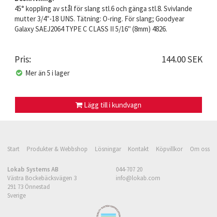
45° koppling av stål för slang stl.6 och gänga stl.8. Svivlande
mutter 3/4"-18 UNS. Tätning: O-ring. För slang; Goodyear
Galaxy SAEJ2064 TYPE C CLASS II 5/16" (8mm) 4826.
Pris:
144.00 SEK
Mer än 5 i lager
Lägg till i kundvagn
Start
Produkter & Webbshop
Lösningar
Kontakt
Köpvillkor
Om oss
Lokab Systems AB
044-707 20
Västra Bockebäcksvägen 3
info@lokab.com
291 73 Önnestad
Sverige