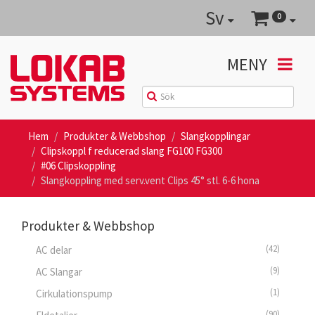
Sv
0
MENY
Hem
Produkter & Webbshop
Slangkopplingar
Clipskoppl f reducerad slang FG100 FG300
#06 Clipskoppling
Slangkoppling med serv.vent Clips 45° stl. 6-6 hona
Produkter & Webbshop
(42)
AC delar
(9)
AC Slangar
(1)
Cirkulationspump
(90)