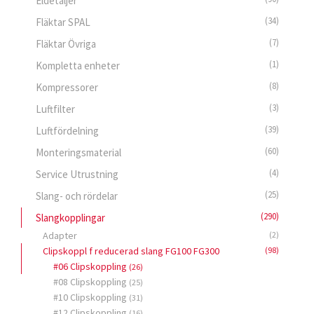
Eldetaljer
(34)
Fläktar SPAL
(7)
Fläktar Övriga
(1)
Kompletta enheter
(8)
Kompressorer
(3)
Luftfilter
(39)
Luftfördelning
(60)
Monteringsmaterial
(4)
Service Utrustning
(25)
Slang- och rördelar
(290)
Slangkopplingar
Adapter
(2)
Clipskoppl f reducerad slang FG100 FG300
(98)
#06 Clipskoppling
(26)
#08 Clipskoppling
(25)
#10 Clipskoppling
(31)
#12 Clipskoppling
(16)