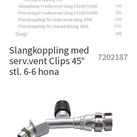
KlimaKlamp f reducerad slang FG100 FG300
(13)
Presskoppl f reducerad slang FG100 FG300
(32)
Presskoppling för reducerad slang 3090
(14)
Presskoppling för standardslang 4826
(131)
(40)
Övrigt
Slangkoppling med
7202187
serv.vent Clips 45°
stl. 6-6 hona