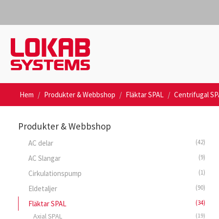
Hem
Produkter & Webbshop
Fläktar SPAL
Centrifugal S
Produkter & Webbshop
(42)
AC delar
(9)
AC Slangar
(1)
Cirkulationspump
(90)
Eldetaljer
(34)
Fläktar SPAL
Axial SPAL
(19)