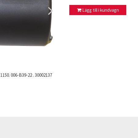
Lägg till i kundvagn
 1150. 006-B39-22 . 30002137