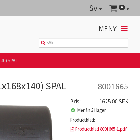
Sv
0
MENY
140) SPAL
51x168x140) SPAL
8001665
Pris:
1625.00 SEK
Mer än 5 i lager
Produktblad:
Produktblad 8001665-1.pdf