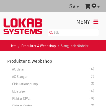
Sv
0
MENY
Hem
Produkter & Webbshop
Slang- och rördelar
Produkter & Webbshop
(42)
AC delar
(9)
AC Slangar
(1)
Cirkulationspump
(90)
Eldetaljer
(34)
Fläktar SPAL
(7)
Fläktar Övriga