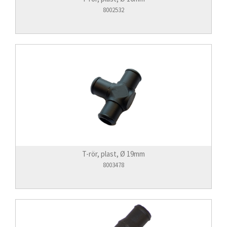
8002532
T-rör, plast, Ø 19mm
8003478