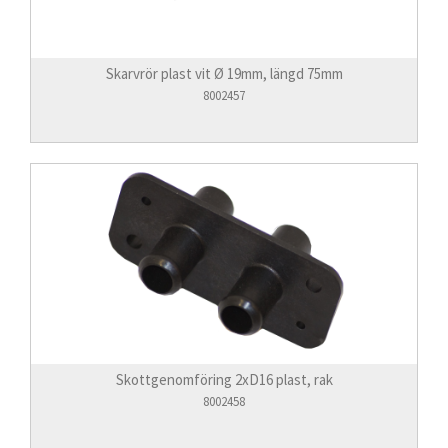
Skarvrör plast vit Ø 19mm, längd 75mm
8002457
Skottgenomföring 2xD16 plast, rak
8002458