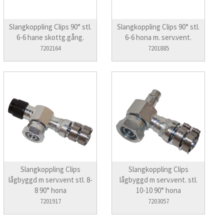
Slangkoppling Clips 90° stl.
Slangkoppling Clips 90° stl.
6-6 hane skottg.gång.
6-6 hona m. serv.vent.
7202164
7201885
Slangkoppling Clips
Slangkoppling Clips
lågbyggd m serv.vent stl. 8-
lågbyggd m serv.vent. stl.
8 90° hona
10-10 90° hona
7201917
7203057