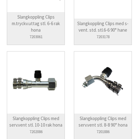
Slangkoppling Clips
m.tryckv.uttag stl. 6-6 rak
Slangkoppling Clips med s-
hona
vent. std. stl.6-6 90° hane
7203061
7203178
Slangkoppling Clips med
Slangkoppling Clips med
serv.vent stl. 10-10 rak hona
serv.vent stl. 8-8 90° hona
7202086
7201886