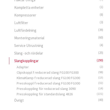
(1)
Kompletta enheter
(8)
Kompressorer
(3)
Luftfilter
(39)
Luftfördelning
(60)
Monteringsmaterial
(4)
Service Utrustning
(25)
Slang- och rördelar
(290)
Slangkopplingar
Adapter
(2)
Clipskoppl f reducerad slang FG100 FG300
(98)
KlimaKlamp f reducerad slang FG100 FG300
(13)
Presskoppl f reducerad slang FG100 FG300
(32)
Presskoppling för reducerad slang 3090
(14)
Presskoppling för standardslang 4826
(131)
(40)
Övrigt