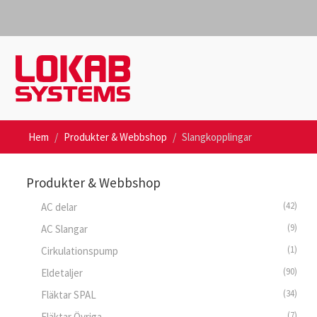
Hem
Produkter & Webbshop
Slangkopplingar
Produkter & Webbshop
(42)
AC delar
(9)
AC Slangar
(1)
Cirkulationspump
(90)
Eldetaljer
(34)
Fläktar SPAL
(7)
Fläktar Övriga