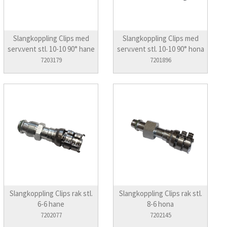
Slangkoppling Clips med
Slangkoppling Clips med
serv.vent stl. 10-10 90° hane
serv.vent stl. 10-10 90° hona
7203179
7201896
Slangkoppling Clips rak stl.
Slangkoppling Clips rak stl.
6-6 hane
8-6 hona
7202077
7202145