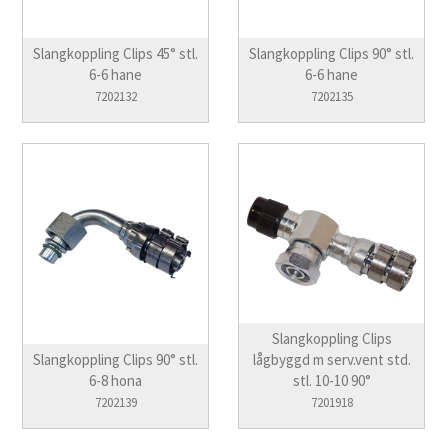
Slangkoppling Clips 45° stl.
Slangkoppling Clips 90° stl.
6-6 hane
6-6 hane
7202132
7202135
Slangkoppling Clips
Slangkoppling Clips 90° stl.
lågbyggd m serv.vent std.
6-8 hona
stl. 10-10 90°
7202139
7201918