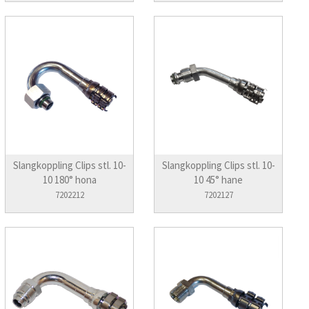
Slangkoppling Clips stl. 10-
Slangkoppling Clips stl. 10-
10 180° hona
10 45° hane
7202212
7202127