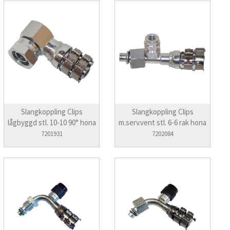
Slangkoppling Clips
Slangkoppling Clips
lågbyggd stl. 10-10 90° hona
m.serv.vent stl. 6-6 rak hona
7201931
7202084