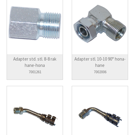
Adapter std. stl. 8-8 rak
Adapter stl. 10-10 90° hona-
hane-hona
hane
7001261
7002006