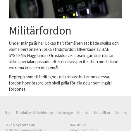
Militärfordon
Under många år har Lokab haft förmånen att både svalka och
värma personalen i olika stridsfordon tillverkade av BAE
SYSTEMS Hägglunds i Örnsköldsvik. Lösningarna är nästan
alltid specialanpassade efter en kravspecifikation med ibland
extrema krav och önskemål.
Begrepp som tillförlitlighet och robusthet är hos dessa
fordon honnörsord och skall gälla för alla delar som ingår i
fordonet.
Start
Produkter & Webbshop
Lösningar
Kontakt
Köpvillkor
Om oss
Lokab Systems AB
044-707 20
Västra Bockebäcksvägen 3
info@lokab.com