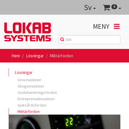
Sv
0
MENY
Hem
Lösningar
Militärfordon
Lösningar
Gruvmaskiner
Skogsmaskiner
Godshanteringsfordon
Entreprenadmaskiner
Sjukvårdsfordon
Militärfordon