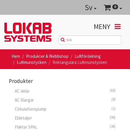
Sv
0
MENY
Hem
Produkter & Webbshop
Luftfördelning
Luftmunstycken
Rektangulära Luftmunstycken
Produkter
(42)
AC delar
(9)
AC Slangar
(1)
Cirkulationspump
(90)
Eldetaljer
(34)
Fläktar SPAL