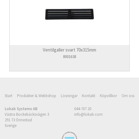
Ventilgaller svart 70x315mm
8001638
Start
Produkter & Webbshop
Lösningar
Kontakt
Köpvillkor
Om oss
Lokab Systems AB
044-707 20
Västra Bockebäcksvägen 3
info@lokab.com
291 73 Önnestad
Sverige