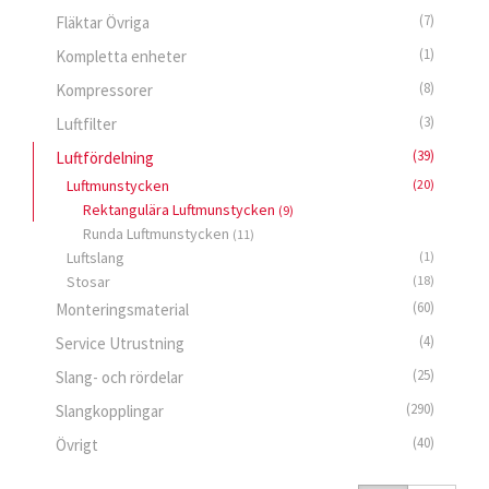
(7)
Fläktar Övriga
(1)
Kompletta enheter
(8)
Kompressorer
(3)
Luftfilter
(39)
Luftfördelning
Luftmunstycken
(20)
Rektangulära Luftmunstycken
(9)
Runda Luftmunstycken
(11)
Luftslang
(1)
Stosar
(18)
(60)
Monteringsmaterial
(4)
Service Utrustning
(25)
Slang- och rördelar
(290)
Slangkopplingar
(40)
Övrigt